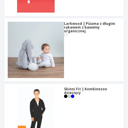
Larkwood | Piżama z długim
rękawem z bawełny
organicznej
Skinni Fit | Kombinezon
dziecięcy