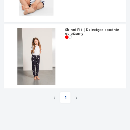
Skinni Fit | Dziecięce spodnie
od piżamy
‹
›
1