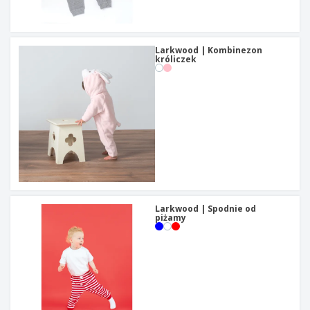
t
y
Larkwood | Kombinezon
króliczek
Larkwood | Spodnie od
piżamy