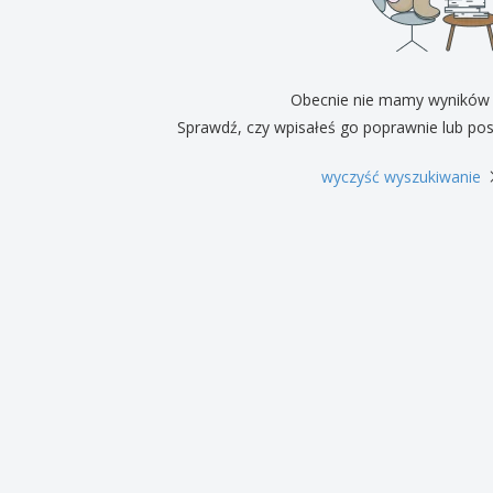
Pre
Wystawcy
Medale
per
Plakaty
Eten en snoep
Prod
Walizki i plecaki
Etykiety do Drukarek
Ksią
Obecnie nie mamy wyników
Sprawdź, czy wpisałeś go poprawnie lub pos
wyczyść wyszukiwanie