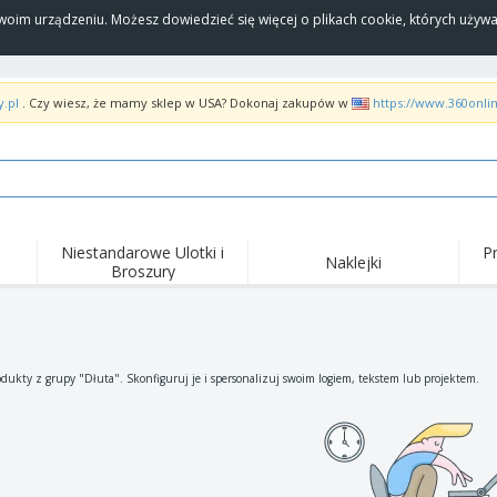
Twoim urządzeniu. Możesz dowiedzieć się więcej o plikach cookie, których uży
y.pl
. Czy wiesz, że mamy sklep w USA? Dokonaj zakupów w
https://www.360onli
Niestandarowe Ulotki i
P
Naklejki
Broszury
Naj
Trendy
Nowe produkty
wyd
pro
Flagi, Sztandardy i
Roll-Up
Kosz
Proporczyl
Sprzęt i zaopatrzenie
Roll-upy
Haft
dukty z grupy "Dłuta". Skonfiguruj je i spersonalizuj swoim logiem, tekstem lub projektem.
dla gastronomii
Dostawa do domu i na
Akt
Artykuły jednorazowe
wynos
pow
Naklejki, winyle i
Zegarki na rękę
Pra
plakaty
Bluzy z kapturem
Puchary i trofea
Pude