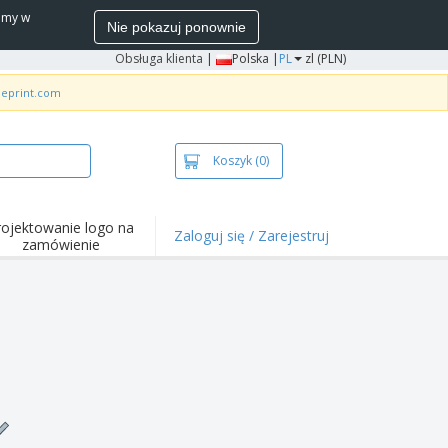
wamy w
Nie pokazuj ponownie
Obsługa klienta
|
Polska |
PL
zl (PLN)
neprint.com
Koszyk
(0)
rojektowanie logo na
Zaloguj się / Zarejestruj
zamówienie
wazniejsze
arzenia i
mocje
ulki i koszulki polo
ywności na świeżym
ietrzu
ca z domu
łka do wysyłki