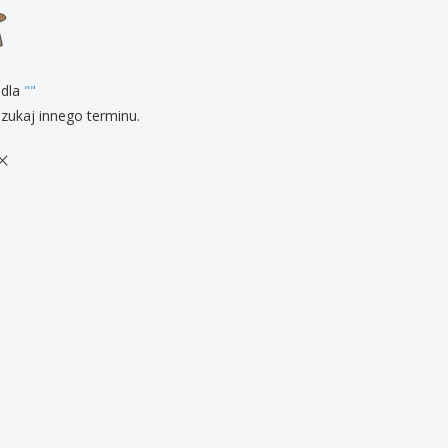
zenty
sonalizowane
ukty ekologiczne
żki i katalogi
 dla
"
"
zukaj innego terminu.
×