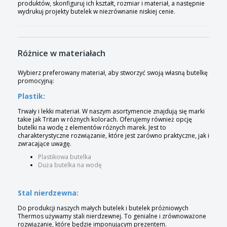
produktów, skonfiguruj ich kształt, rozmiar i materiał, a następnie
wydrukuj projekty butelek w niezrównanie niskiej cenie.
Różnice w materiałach
Wybierz preferowany materiał, aby stworzyć swoją własną butelkę
promocyjną:
Plastik:
Trwały i lekki materiał. W naszym asortymencie znajdują się marki
takie jak Tritan w różnych kolorach. Oferujemy również opcję
butelki na wodę z elementów różnych marek. Jest to
charakterystyczne rozwiązanie, które jest zarówno praktyczne, jak i
zwracające uwagę.
Plastikowa butelka
Duża butelka na wodę
Stal nierdzewna:
Do produkcji naszych małych butelek i butelek próżniowych
Thermos używamy stali nierdzewnej. To genialne i zrównoważone
rozwiązanie, które będzie imponującym prezentem.