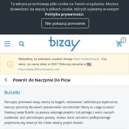
Ta witryna przechowuje pliki cookie na Twoim urządzeniu. Możesz
N
dowiedzieć się więcej o plikach cookie, których używamy w naszym
a
Polityka prywatności
.
j
l
Nie pokazuj ponownie
M
e
a
p
t
s
0
e
i
P
r
s
r
i
p
o
a
r
Wykryliśmy, że próbujesz uzyskać dostęp
https://www.bizay.pl
. Czy
d
l
z
W
wiesz, że mamy sklep w USA? Dokonaj zakupów w
u
M
e
y
https://www.360onlineprint.com
k
a
d
ś
t
r
a
Powrót do Naczynie Do Picia
w
y
k
M
w
i
P
e
a
c
e
r
Butelki
t
t
y
t
o
i
e
l
m
Planujesz promować swoją markę na targach, reklamować nadchodzące wydarzenie,
T
n
r
a
o
tworzyć prezenty dla swoich pracowników lub klientów? Mamy to, czego szukasz!
o
g
i
c
c
Dostosuj swoje Butelki za pomocą własnego projektu lub jednego z wielu naszych
r
o
a
z
y
szablonów. Jeśli potrzebujesz pomocy, możesz także zatrudnić profesjonalnego
b
w
l
e
O
j
projektanta aby stworzył dla Ciebie idealny projekt Butelki.
y
y
y
i
d
n