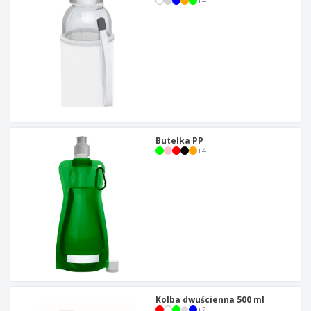
+
4
Butelka PP
+
4
Kolba dwuścienna 500 ml
+
2