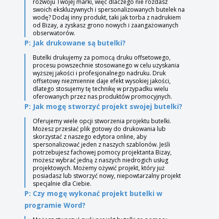
rozwoju Twojej marki, więc dlaczego nie rozdasz
swoich ekskluzywnych i spersonalizowanych butelek na
wodę? Dodaj inny produkt, taki jak torba z nadrukiem
od Bizay, a zyskasz grono nowych i zaangażowanych
obserwatorów.
P: Jak drukowane są butelki?
Butelki drukujemy za pomocą druku offsetowego,
procesu powszechnie stosowanego w celu uzyskania
wyższej jakości i profesjonalnego nadruku. Druk
offsetowy niezmiennie daje efekt wysokiej jakości,
dlatego stosujemy tę technikę w przypadku wielu
oferowanych przez nas produktów promocyjnych.
P: Jak mogę stworzyć projekt swojej butelki?
Oferujemy wiele opcji stworzenia projektu butelki.
Możesz przesłać plik gotowy do drukowania lub
skorzystać z naszego edytora online, aby
spersonalizować jeden z naszych szablonów. Jeśli
potrzebujesz fachowej pomocy projektanta Bizay,
możesz wybrać jedną z naszych niedrogich usług
projektowych. Możemy ożywić projekt, który już
posiadasz lub stworzyć nowy, niepowtarzalny projekt
specjalnie dla Ciebie.
P: Czy mogę wykonać projekt butelki w
programie Word?