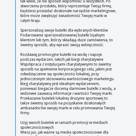
tak wiele, że nie sposób wspomnieć o wszystkich. Po
stworzeniu produktu, który reprezentuje Twoją firmę,
będziesz posiadać doskonałe narzędzie marketingowe,
które może zwiększyć świadomość Twojej marki w
całym kraju.
Spersonalizuj swoje butelki dla wybranych klientów
Podarowanie spersonalizowanej butelki lojalnym
klientom lub tym, którzy składają duże zamówienia, to
świetny sposób, aby wyrazić swoją wdzięczność.
Rozdawaj promocyjne butelki na wodę i napoje
podczas wydarzeń, takich jak biegi charytatywne
Współpraca z instytucjami charytatywnymi to świetny
sposób na spełnienie korporacyjnego celu, jakim jest
odwdzięczenie się społeczności lokalnej, przy
jednoczesnym stosowaniu wartościowego marketingu.
Bieg charytatywny jest idealnym wydarzeniem,
ponieważ biegacze docenią darmowe butelki z wodą, a
widzowie zauważą informacje i wartości Twojej marki.
Przekazanie butelek lokalnej drużynie sportowej to
także świetny sposób na pozyskanie doskonałych
ambasadorów swojej marki w celu promowania Twojej
firmy.
Użyj swoich butelek w ramach promocji w mediach
społecznościowych
Wiesz już, jak ważne są media społecznościowe dla