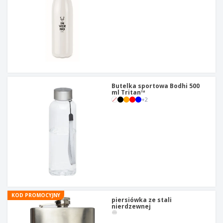
Butelka sportowa Bodhi 500
ml Tritan™
+
2
KOD PROMOCYJNY
piersiówka ze stali
nierdzewnej