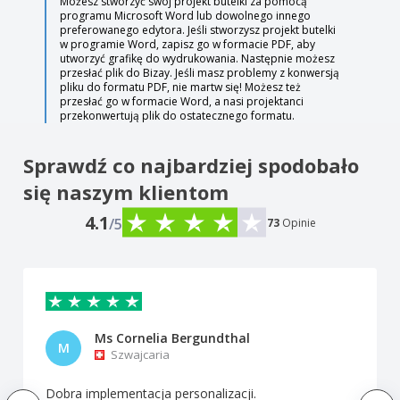
Możesz stworzyć swój projekt butelki za pomocą
programu Microsoft Word lub dowolnego innego
preferowanego edytora. Jeśli stworzysz projekt butelki
w programie Word, zapisz go w formacie PDF, aby
utworzyć grafikę do wydrukowania. Następnie możesz
przesłać plik do Bizay. Jeśli masz problemy z konwersją
pliku do formatu PDF, nie martw się! Możesz też
przesłać go w formacie Word, a nasi projektanci
przekonwertują plik do ostatecznego formatu.
Sprawdź co najbardziej spodobało
się naszym klientom
4.1
/5
73
Opinie
Ms Cornelia Bergundthal
M
Szwajcaria
Dobra implementacja personalizacji.