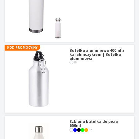
t
y
KOD PROMOCYJNY
Butelka aluminiowa 400ml z
karabinczykiem | Butelka
aluminiowa
Szklana butelka do picia
650ml
+
2