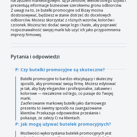
narzędziem marketingowym. Są przenośne, wielokrotnego użytku i
prezentują informacje biznesowe szerokiemu gronu odbiorców.
Z uwagi na to, że butelki promocyjne od Bizay można
dostosowywać, będziesz w stanie dotrzeć do docelowych
odbiorców. Możesz skorzystać z różnych wzorów, kolorów i
czcionek. Możesz też dodać swoje logo i hasło, aby poprawić
rozpoznawalność swojej marki lub użyć ich jako przypomnienia
imprezy firmowej.
Pytania i odpowiedzi
P: Czy butelki promocyjne są skuteczne?
Butelki promocyjne to bardzo ekscytujący i skuteczny
sposób, aby promować swoją firmę. Możesz edytować
je tak, aby były eleganckie i profesjonalne, zabawne i
kolorowe — niezależnie od tego, co pasuje do Twojej
marki.
Zaoferowanie markowej butelki jako darmowego
prezentu to świetny sposób na zaangażowanie
klientów. Przekazuje odpowiednie przesłanie i
pokazuje, że zależy Ci na klientach.
P: Jak mogę używać butelek promocyjnych?
Możliwości wykorzystania butelek promocyjnych jest