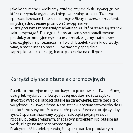
Jako konsumenci uwielbiamy czuć się częścią ekskluzywnej grupy,
która otrzymała wyjątkowy i niepowtarzalny prezent. Tworząc
spersonalizowane butelki na napoje z Bizay, możesz uszczęśliwić
innych i jednocześnie promować swoją markę.
Z Bizay otrzymasz materiały marketingowe, które spełniają szeroki
zakres wymagań. Dlatego też dostarczamy spersonalizowane
produkty promocyjne wykonane z szerokiej gamy materiałów.
Bez względu na przeznaczenie Twoich butelek - butelki do wody,
wina, a może innego napoju - posiadamy specjalnie
zaprojektowaną kolekcję, która tylko czeka na odkrycie.
Korzyści płynące z butelek promocyjnych
Butelki promocyjne mogą posłużyć do promowania Twojej firmy,
usługi lub wydarzenia. Dzięki naszej usłudze możesz szybko
stworzyć wysokiej jakości butelki na zamówienie, które będą tak
wyjątkowe, jak Twoja firma. Nasz szeroki asortyment wzorów da Ci
nieskończony wybór. Możesz także przesłać własne projekty, aby
zyskać spersonalizowany wygląd. Zdobądź jedyną w swoim
rodzaju butelkę z własnym, znaczącym projektem lub butelkę na
wodę z logo na imprezy promocyjne.
Praktyczność butelek sprawia, że ​​są one bardzo popularnym