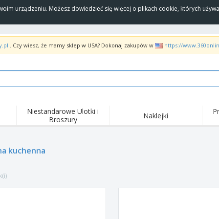
Twoim urządzeniu. Możesz dowiedzieć się więcej o plikach cookie, których uży
y.pl
. Czy wiesz, że mamy sklep w USA? Dokonaj zakupów w
https://www.360onli
Niestandarowe Ulotki i
P
Naklejki
Broszury
Naj
Trendy
Nowe produkty
wyd
pro
Flagi, Sztandardy i
zna kuchenna
Roll-Up
Kosz
Proporczyl
Sprzęt i zaopatrzenie
Roll-upy
Haft
dla gastronomii
(i)
Dostawa do domu i na
Akt
Artykuły jednorazowe
wynos
pow
Naklejki, winyle i
Zegarki na rękę
Pra
plakaty
Bluzy z kapturem
Puchary i trofea
Pude