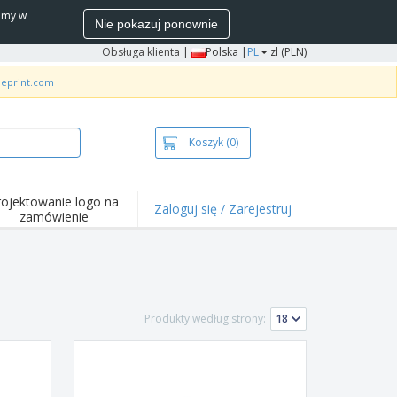
wamy w
Nie pokazuj ponownie
Obsługa klienta
|
Polska |
PL
zl (PLN)
neprint.com
Koszyk
(0)
rojektowanie logo na
Zaloguj się / Zarejestruj
zamówienie
wazniejsze
arzenia i
mocje
ulki i koszulki polo
Produkty według strony:
ywności na świeżym
ietrzu
ca z domu
łka do wysyłki