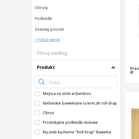
Karty lojalnosciowe
Obrusy
T-shirty
Podkładki
Magnes
Zestawy pościeli
Baner Winylowy
+ Pokaż więcej
Filtruj według
Produkt
Pros
Miejsca na stole w Bamboo
Niebieskie bawełniane ściereczki roll-drap
Obrus
Prostokątne podkładki stołowe
Ręczniki kuchenne "Roll-Drap" Bawełna