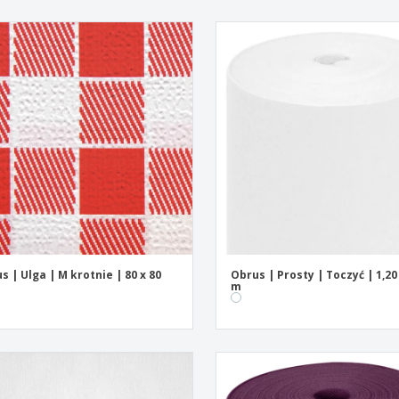
s | Ulga | M krotnie | 80 x 80
Obrus | Prosty | Toczyć | 1,20
m