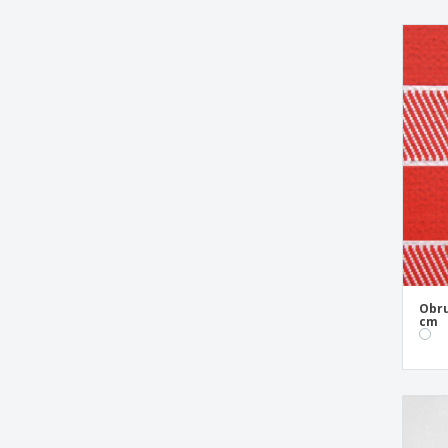
Obru
cm