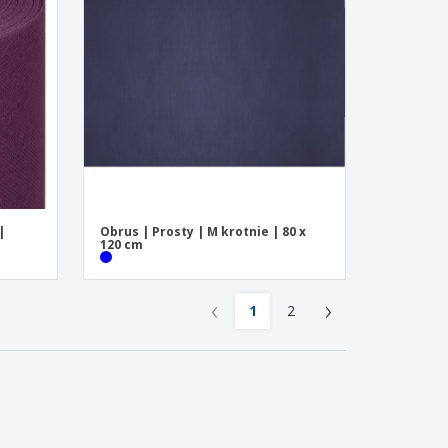
|
Obrus | Prosty | M krotnie | 80 x
120 cm
‹
›
1
2