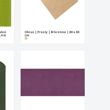
skie
Obrus | Prosty | M krotnie | 80 x 80
0,4 m
cm