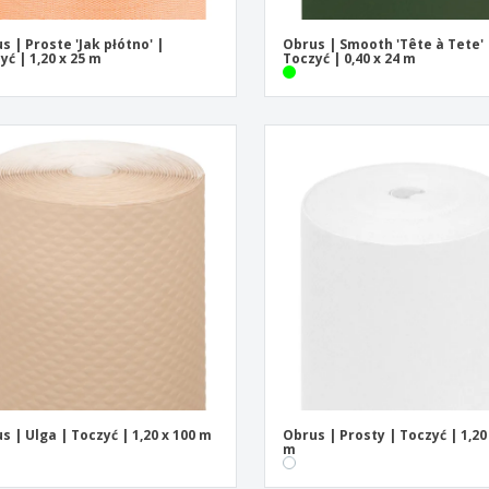
s | Proste 'Jak płótno' |
Obrus | Smooth 'Tête à Tete' 
yć | 1,20 x 25 m
Toczyć | 0,40 x 24 m
s | Ulga | Toczyć | 1,20 x 100 m
Obrus | Prosty | Toczyć | 1,20
m