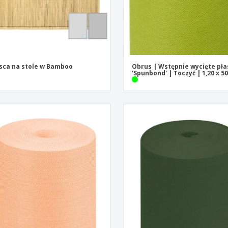
sca na stole w Bamboo
Obrus | Wstępnie wycięte pła
'Spunbond' | Toczyć | 1,20 x 5