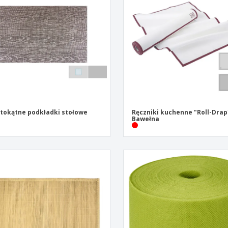
Pre
Wystawcy
Medale
per
Plakaty
Eten en snoep
Prod
Walizki i plecaki
Etykiety do Drukarek
Ksią
tokątne podkładki stołowe
Ręczniki kuchenne "Roll-Drap
Bawełna