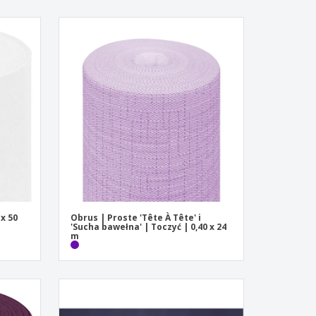
 x 50
Obrus | Proste 'Tête À Tête' i
'Sucha bawełna' | Toczyć | 0,40 x 24
m