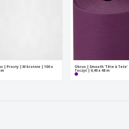
s | Prosty | M krotnie | 100 x
Obrus | Smooth 'Tête à Tete' 
cm
Toczyć | 0,40 x 48 m