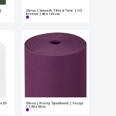
|
Obrus | Smooth 'Tête à Tete' | 1/2
krotnie | 40 x 120 cm
 x 25
Obrus | Prosty 'Spunbond' | Toczyć
| 1,20 x 50 m