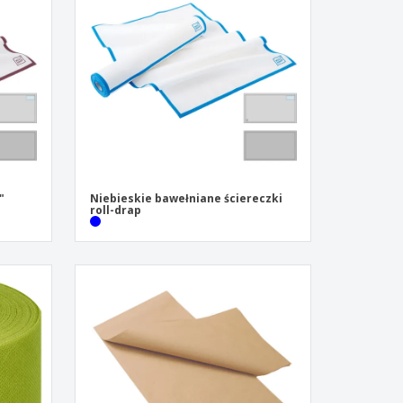
zenty
sonalizowane
ukty ekologiczne
żki i katalogi
"
Niebieskie bawełniane ściereczki
roll-drap