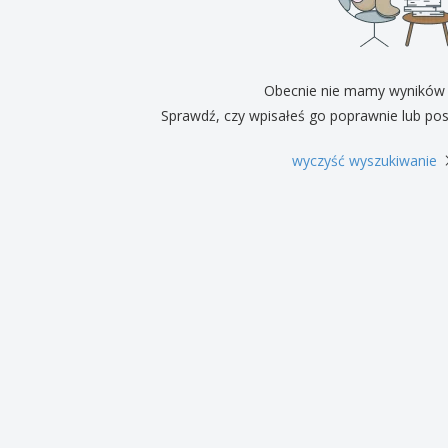
Pre
Wystawcy
Medale
per
Plakaty
Eten en snoep
Prod
Walizki i plecaki
Etykiety do Drukarek
Ksią
Obecnie nie mamy wyników
Sprawdź, czy wpisałeś go poprawnie lub pos
wyczyść wyszukiwanie