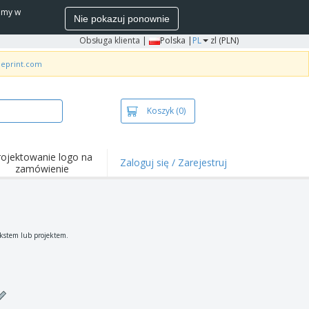
wamy w
Nie pokazuj ponownie
Obsługa klienta
|
Polska |
PL
zl (PLN)
neprint.com
Koszyk
(0)
rojektowanie logo na
Zaloguj się / Zarejestruj
zamówienie
wazniejsze
arzenia i
mocje
ulki i koszulki polo
ekstem lub projektem.
ywności na świeżym
ietrzu
ca z domu
łka do wysyłki