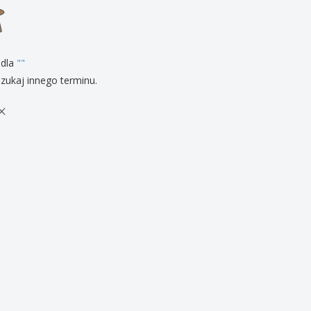
zenty
sonalizowane
ukty ekologiczne
żki i katalogi
 dla
"
"
zukaj innego terminu.
×