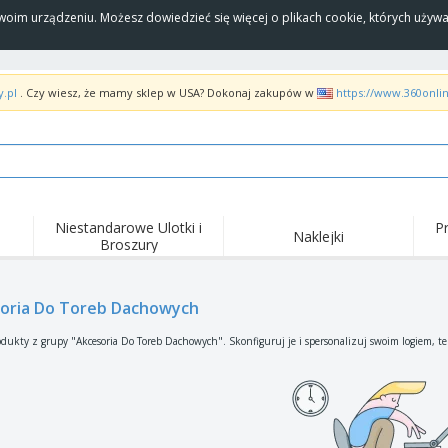
Twoim urządzeniu. Możesz dowiedzieć się więcej o plikach cookie, których uży
y.pl
. Czy wiesz, że mamy sklep w USA? Dokonaj zakupów w
https://www.360onli
Niestandarowe Ulotki i
P
Naklejki
Broszury
Naj
Trendy
Nowe produkty
wyd
pro
Flagi, Sztandardy i
oria Do Toreb Dachowych
Roll-Up
Kosz
Proporczyl
Sprzęt i zaopatrzenie
Roll-upy
Haft
dukty z grupy "Akcesoria Do Toreb Dachowych". Skonfiguruj je i spersonalizuj swoim logiem, t
dla gastronomii
Dostawa do domu i na
Akt
Artykuły jednorazowe
wynos
pow
Naklejki, winyle i
Zegarki na rękę
Pra
plakaty
Bluzy z kapturem
Puchary i trofea
Pude