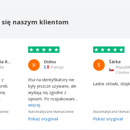
o się naszym klientom
Liliana Sofia Ramos Pereira
Didou
Šárka
D
Š
lia
Francja
Republi
Czeska
 z
Etui na identyfikatory nie
Ładne ołówki, dzięk
oreb.
były jeszcze używane, ale
się
wydają się zgodne z
.
opisem. Po rozpakowaniu
więcej
wydają się być całkiem
przyzwoitej jakości, biorąc
zenie
Automatyczne tłumaczenie
Automatyczne tłumac
pod uwagę cenę.
Pokaż oryginał
Pokaż oryginał