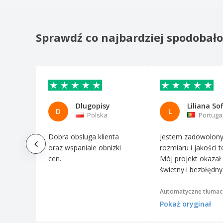
Sprawdź co najbardziej spodobał
Dlugopisy
D
L
Polska
Portuga
Dobra obsluga klienta
Jestem zadowolony
oraz wspaniale obnizki
rozmiaru i jakości t
cen.
Mój projekt okazał 
świetny i bezbłędny
Automatyczne tłumac
Pokaż oryginał