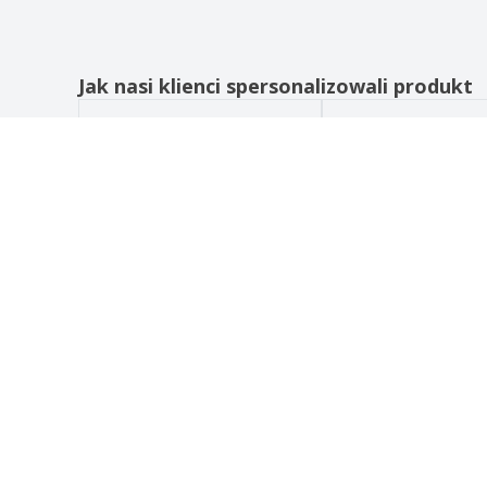
Jak nasi klienci spersonalizowali produkt
JAK TO DZIAŁA
O NAS
Prześlij swój projekt
O nas
Skorzystaj z naszych szablonów