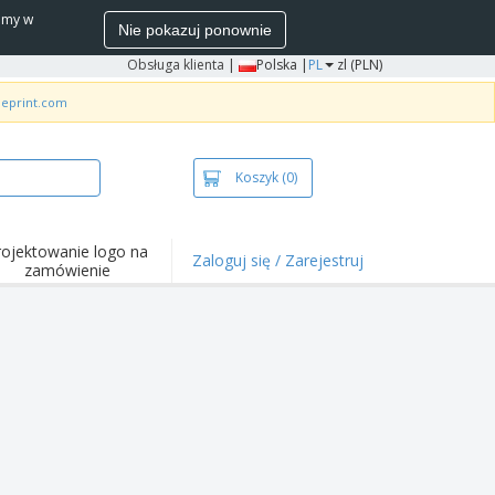
wamy w
Nie pokazuj ponownie
Obsługa klienta
|
Polska |
PL
zl (PLN)
neprint.com
Koszyk
(0)
rojektowanie logo na
Zaloguj się / Zarejestruj
zamówienie
wazniejsze
arzenia i
mocje
ulki i koszulki polo
ywności na świeżym
ietrzu
ca z domu
łka do wysyłki