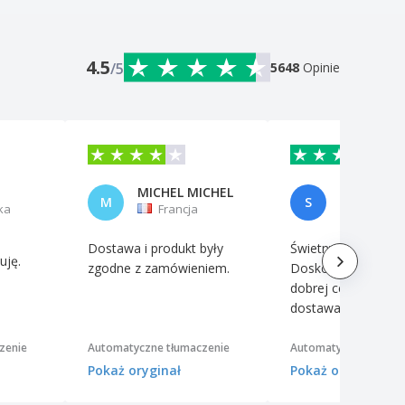
4.5
/5
5648
Opinie
MICHEL MICHEL
M
S
ka
Francja
Francja
Dostawa i produkt były
Świetny produkt!
uję.
zgodne z zamówieniem.
Doskonały produkt
dobrej cenie i szyb
dostawa. Dziękuję!
zenie
Automatyczne tłumaczenie
Automatyczne tłumac
Pokaż oryginał
Pokaż oryginał