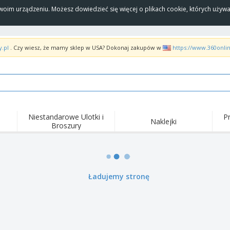
Twoim urządzeniu. Możesz dowiedzieć się więcej o plikach cookie, których uży
y.pl
. Czy wiesz, że mamy sklep w USA? Dokonaj zakupów w
https://www.360onli
Niestandarowe Ulotki i
P
Naklejki
Broszury
Naj
Trendy
Nowe produkty
wyd
pro
Flagi, Sztandardy i
Roll-Up
Kosz
Proporczyl
Sprzęt i zaopatrzenie
Roll-upy
Haft
Ładujemy stronę
dla gastronomii
Dostawa do domu i na
Akt
Artykuły jednorazowe
wynos
pow
Naklejki, winyle i
Zegarki na rękę
Pra
plakaty
Bluzy z kapturem
Puchary i trofea
Pude