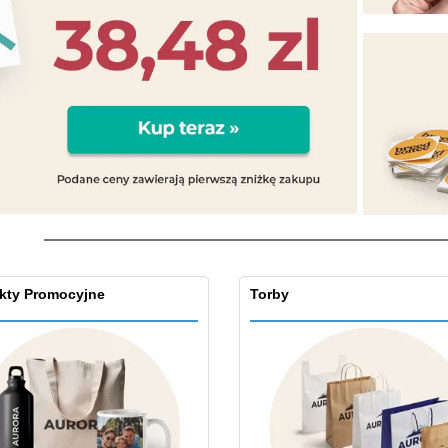
Pre
Wystawcy
Medale
per
Plakaty
Eten en snoep
Prod
Walizki i plecaki
Etykiety do Drukarek
Ksią
kty Promocyjne
Torby