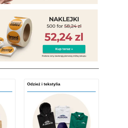
zenty
sonalizowane
ukty ekologiczne
żki i katalogi
Odzież i tekstylia