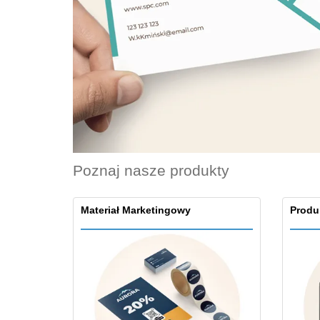
Karty lojalnosciowe
T-shirty
Magnes
Baner Winylowy
Poznaj nasze produkty
Materiał Marketingowy
Produ