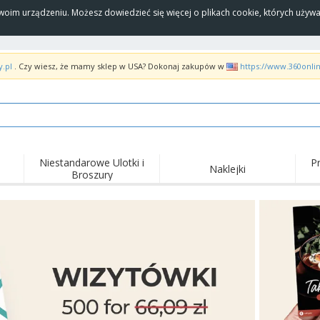
Twoim urządzeniu. Możesz dowiedzieć się więcej o plikach cookie, których uży
y.pl
. Czy wiesz, że mamy sklep w USA? Dokonaj zakupów w
https://www.360onli
Niestandarowe Ulotki i
P
Naklejki
Broszury
Naj
Trendy
Nowe produkty
wyd
pro
Flagi, Sztandardy i
Roll-Up
Kosz
Proporczyl
Sprzęt i zaopatrzenie
Roll-upy
Haft
dla gastronomii
Dostawa do domu i na
Akt
Artykuły jednorazowe
wynos
pow
Naklejki, winyle i
Zegarki na rękę
Pra
plakaty
Bluzy z kapturem
Puchary i trofea
Pude