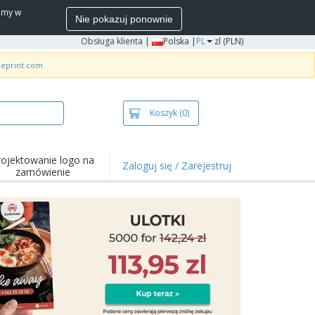
wamy w
Nie pokazuj ponownie
Obsługa klienta
|
Polska |
PL
zl (PLN)
neprint.com
Koszyk
(0)
rojektowanie logo na
Zaloguj się / Zarejestruj
zamówienie
wazniejsze
arzenia i
mocje
ulki i koszulki polo
ywności na świeżym
ietrzu
ca z domu
łka do wysyłki