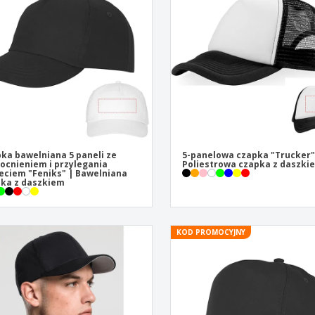
Pre
Wystawcy
Medale
per
Plakaty
Eten en snoep
Prod
Walizki i plecaki
Etykiety do Drukarek
Ksią
ka bawelniana 5 paneli ze
5-panelowa czapka "Trucker"
cnieniem i przylegania
Poliestrowa czapka z daszki
eciem "Feniks" | Bawelniana
ka z daszkiem
KOD PROMOCYJNY