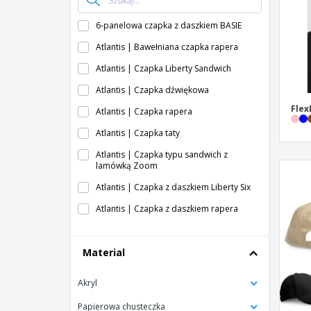
6-panelowa czapka z daszkiem BASIE
Atlantis | Bawełniana czapka rapera
Atlantis | Czapka Liberty Sandwich
Atlantis | Czapka dźwiękowa
Flex
Atlantis | Czapka rapera
Atlantis | Czapka taty
Atlantis | Czapka typu sandwich z
lamówką Zoom
Atlantis | Czapka z daszkiem Liberty Six
Atlantis | Czapka z daszkiem rapera
Atlantis | Czapka zwycięzcy
Material
Atlantis | Liberty Five czapka
Atlantis | Płócienna czapka rapera
Akryl
Atlantis | Rozpocznij pięć czapek
kanapkowych
Papierowa chusteczka