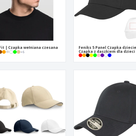
Fit | Czapka wełniana czesana
Feniks 5 Panel Czapka dzieci
Czapka z daszkiem dla dzieci
+
6