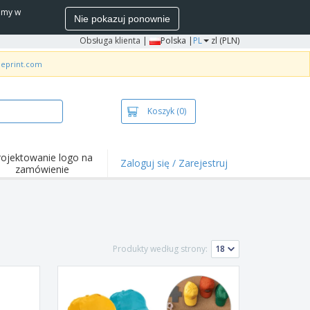
wamy w
Nie pokazuj ponownie
Obsługa klienta
|
Polska |
PL
zl (PLN)
neprint.com
Koszyk
(0)
rojektowanie logo na
Zaloguj się / Zarejestruj
zamówienie
wazniejsze
arzenia i
mocje
ulki i koszulki polo
Produkty według strony:
ywności na świeżym
ietrzu
ca z domu
łka do wysyłki