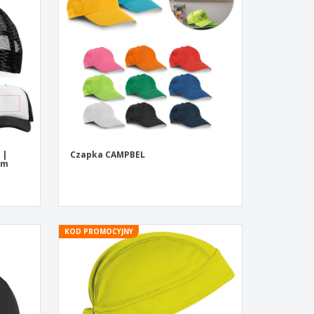
zenty
sonalizowane
ukty ekologiczne
żki i katalogi
 |
Czapka CAMPBEL
em
KOD PROMOCYJNY