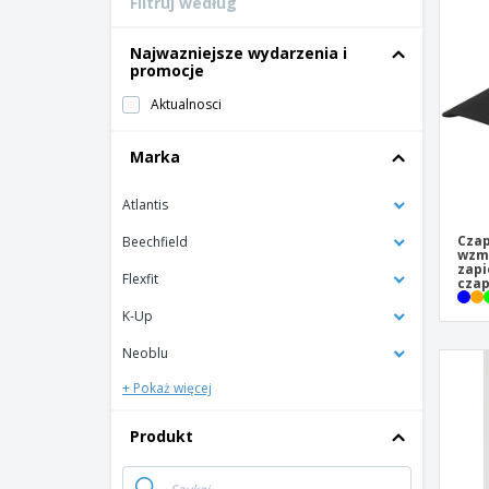
Filtruj według
Karty lojalnosciowe
T-shirty
Najwazniejsze wydarzenia i
promocje
Magnes
Aktualnosci
Baner Winylowy
Marka
Atlantis
Czap
Beechfield
wzmo
zapi
Flexfit
czap
K-Up
Neoblu
+ Pokaż więcej
Produkt