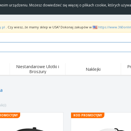
Twoim urządzeniu. Możesz dowiedzieć się więcej o plikach cookie, których uży
y.pl
. Czy wiesz, że mamy sklep w USA? Dokonaj zakupów w
https://www.360onli
Niestandarowe Ulotki i
P
Naklejki
Broszury
Naj
Trendy
Nowe produkty
wyd
pro
Flagi, Sztandardy i
a
Roll-Up
Kosz
Proporczyl
Sprzęt i zaopatrzenie
Roll-upy
Haft
dla gastronomii
k(i)
Dostawa do domu i na
Akt
Artykuły jednorazowe
wynos
pow
Naklejki, winyle i
ROMOCYJNY
KOD PROMOCYJNY
Zegarki na rękę
Pra
plakaty
Bluzy z kapturem
Puchary i trofea
Pude