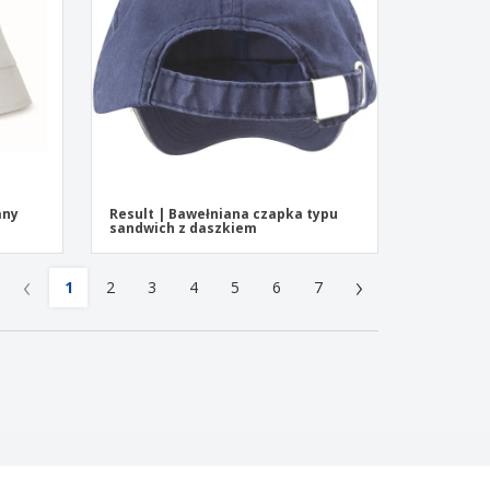
any
Result | Bawełniana czapka typu
sandwich z daszkiem
‹
›
1
2
3
4
5
6
7