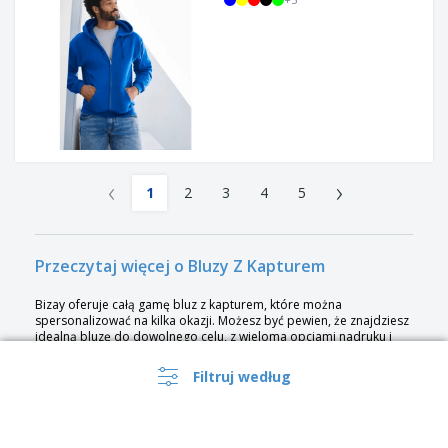
‹
›
1
2
3
4
5
Przeczytaj więcej o Bluzy Z Kapturem
Bizay oferuje całą gamę bluz z kapturem, które można
spersonalizować na kilka okazji. Możesz być pewien, że znajdziesz
idealną bluzę do dowolnego celu, z wieloma opcjami nadruku i
personalizacji.
Hoodie to bluza z kapturem. Często zawiera mufkę przyszytą do
Filtruj według
dolnej części przodu oraz sznurek do regulacji otwarcia kaptura.
Służy do zakrywania większości głowy i szyi, a czasem twarzy. Bluzy
z kapturem można nosić w celu ochrony przed czynnikami
środowiskowymi, takimi jak zimna pogoda, deszcz i lekkie opady.