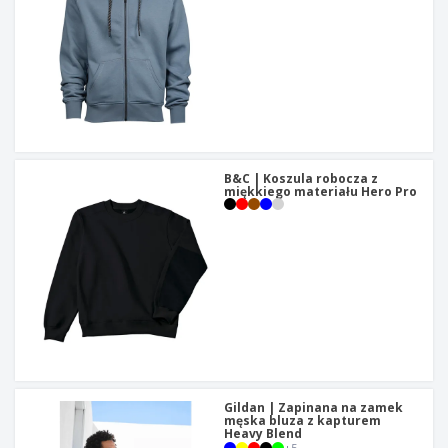
B&C | Koszula robocza z
miękkiego materiału Hero Pro
Gildan | Zapinana na zamek
męska bluza z kapturem
Heavy Blend
+
5