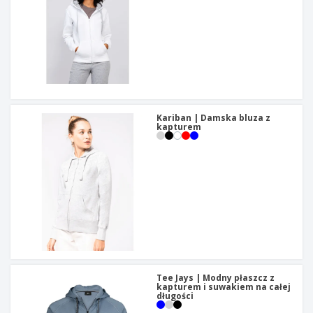
Kariban | Damska bluza z
kapturem
Tee Jays | Modny płaszcz z
kapturem i suwakiem na całej
długości