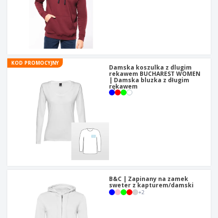
KOD PROMOCYJNY
Damska koszulka z dlugim
rekawem BUCHAREST WOMEN
| Damska bluzka z długim
rękawem
B&C | Zapinany na zamek
sweter z kapturem/damski
+
2