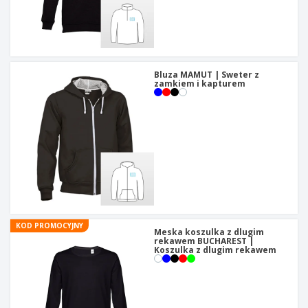
t
y
Bluza MAMUT | Sweter z
zamkiem i kapturem
KOD PROMOCYJNY
Meska koszulka z dlugim
rekawem BUCHAREST |
Koszulka z dlugim rekawem