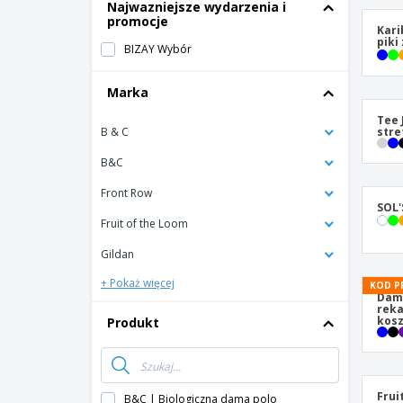
T-shirty
Najwazniejsze wydarzenia i
promocje
Magnes
Kari
piki
BIZAY Wybór
Baner Winylowy
Marka
Tee 
B & C
str
B&C
Front Row
SOL'
Fruit of the Loom
Gildan
+ Pokaż więcej
KOD P
Dams
rek
kosz
Produkt
Frui
B&C | Biologiczna dama polo