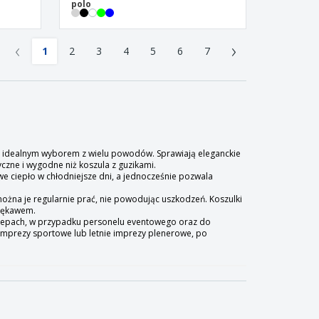
polo
‹
›
1
2
3
4
5
6
7
ą idealnym wyborem z wielu powodów. Sprawiają eleganckie
yczne i wygodne niż koszula z guzikami.
e ciepło w chłodniejsze dni, a jednocześnie pozwala
ożna je regularnie prać, nie powodując uszkodzeń. Koszulki
 rękawem.
 sklepach, w przypadku personelu eventowego oraz do
 imprezy sportowe lub letnie imprezy plenerowe, po