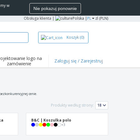
wamy w
Nie pokazuj ponownie
Obsługa klienta
|
Polska |
PL
zl (PLN)
Koszyk
(0)
rojektowanie logo na
Zaloguj się / Zarejestruj
zamówienie
wazniejsze
arzenia i
mocje
ulki i koszulki polo
 bezkonkurencyjnej cenie.
ywności na świeżym
ietrzu
Produkty według strony:
ca z domu
ka
B&C | Koszulka polo
łka do wysyłki
+
3
zenty
sonalizowane