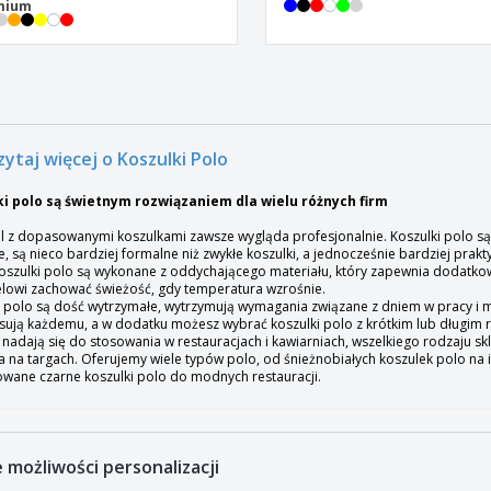
mium
zytaj więcej o Koszulki Polo
i polo są świetnym rozwiązaniem dla wielu różnych firm
l z dopasowanymi koszulkami zawsze wygląda profesjonalnie. Koszulki polo s
, są nieco bardziej formalne niż zwykłe koszulki, a jednocześnie bardziej prakt
oszulki polo są wykonane z oddychającego materiału, który zapewnia dodatkow
lowi zachować świeżość, gdy temperatura wzrośnie.
i polo są dość wytrzymałe, wytrzymują wymagania związane z dniem w pracy i m
sują każdemu, a w dodatku możesz wybrać koszulki polo z krótkim lub długim
e nadają się do stosowania w restauracjach i kawiarniach, wszelkiego rodzaju
a na targach. Oferujemy wiele typów polo, od śnieżnobiałych koszulek polo na
owane czarne koszulki polo do modnych restauracji.
 możliwości personalizacji