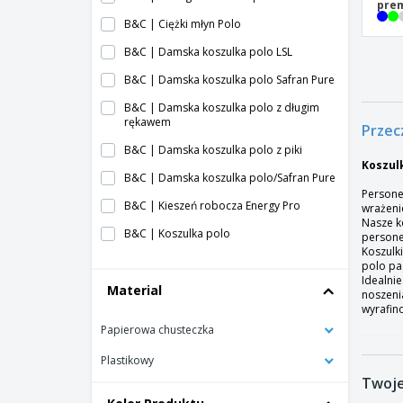
pre
B&C | Ciężki młyn Polo
B&C | Damska koszulka polo LSL
B&C | Damska koszulka polo Safran Pure
B&C | Damska koszulka polo z długim
rękawem
Przec
B&C | Damska koszulka polo z piki
Koszulk
B&C | Damska koszulka polo/Safran Pure
Persone
B&C | Kieszeń robocza Energy Pro
wrażenie
Nasze k
B&C | Koszulka polo
persone
Koszulk
B&C | Koszulka polo piqué
polo pa
Idealni
Material
B&C | Koszulka polo z piki
noszeni
wyrafin
B&C | Koszulka polo/damska inspiracja
Papierowa chusteczka
B&C | Koszulka polo/męska Inspiracja
Plastikowy
B&C | Męska koszulka polo z długim
Twoje
rękawem