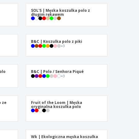
ukty ekologiczne
żki i katalogi
SOL'S | Męska koszulka polo z
długim rękawem
B&C | Koszulka polo z piki
+
3
olo
B&C | Polo / Senhora Piqué
+
3
o ze
Fruit of the Loom | Męska
oryginalna koszulka polo
Wk | Ekologiczna męska koszulka