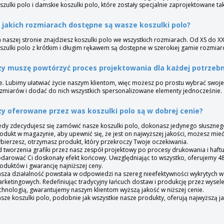
szulki polo i damskie koszulki polo, które zostały specjalnie zaprojektowane ta
 jakich rozmiarach dostępne są wasze koszulki polo?
 naszej stronie znajdziesz koszulki polo we wszystkich rozmiarach. Od XS do 
szulki polo z krótkim i długim rękawem są dostępne w szerokiej gamie rozmiaró
zy muszę powtórzyć proces projektowania dla każdej potrzebn
e. Lubimy ułatwiać życie naszym klientom, więc możesz po prostu wybrać swoje
zmiarów i dodać do nich wszystkich spersonalizowane elementy jednocześnie.
zy oferowane przez was koszulki polo są w dobrej cenie?
edy zdecydujesz się zamówić nasze koszulki polo, dokonasz jedynego słuszneg
odukt w magazynie, aby upewnić się, że jest on najwyższej jakości, możesz mieć
bierzesz, otrzymasz produkt, który przekroczy Twoje oczekiwania.
 tworzenia grafiki przez nasz zespół projektowy po procesy drukowania i haft
darować Ci doskonały efekt końcowy. Uwzględniając to wszystko, oferujemy 
oduktów i gwarancję najniższej ceny.
sza działalność powstała w odpowiedzi na szereg nieefektywności wykrytych w
rketingowych. Redefiniując tradycyjny łańcuch dostaw i produkcję przez wyse
chnologią, gwarantujemy naszym klientom wyższą jakość w niższej cenie.
sze koszulki polo, podobnie jak wszystkie nasze produkty, oferują najwyższą jak