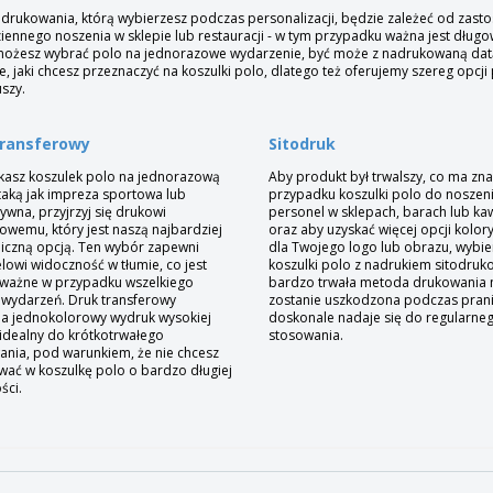
drukowania, którą wybierzesz podczas personalizacji, będzie zależeć od zast
iennego noszenia w sklepie lub restauracji - w tym przypadku ważna jest długo
możesz wybrać polo na jednorazowe wydarzenie, być może z nadrukowaną datą.
, jaki chcesz przeznaczyć na koszulki polo, dlatego też oferujemy szereg opcji
szy.
transferowy
Sitodruk
zukasz koszulek polo na jednorazową
Aby produkt był trwalszy, co ma zn
 taką jak impreza sportowa lub
przypadku koszulki polo do noszen
ywna, przyjrzyj się drukowi
personel w sklepach, barach lub kaw
rowemu, który jest naszą najbardziej
oraz aby uzyskać więcej opcji kolor
czną opcją. Ten wybór zapewni
dla Twojego logo lub obrazu, wybie
lowi widoczność w tłumie, co jest
koszulki polo z nadrukiem sitodruk
ważne w przypadku wszelkiego
bardzo trwała metoda drukowania 
 wydarzeń. Druk transferowy
zostanie uszkodzona podczas prani
a jednokolorowy wydruk wysokiej
doskonale nadaje się do regularne
 idealny do krótkotrwałego
stosowania.
ania, pod warunkiem, że nie chcesz
wać w koszulkę polo o bardzo długiej
ści.