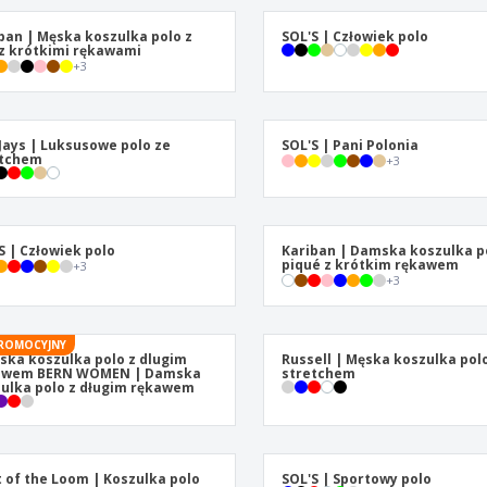
Plakaty
Eten en snoep
Prod
Walizki i plecaki
Etykiety do Drukarek
Ksią
ban | Męska koszulka polo z
SOL'S | Człowiek polo
 z krótkimi rękawami
+
3
Jays | Luksusowe polo ze
SOL'S | Pani Polonia
etchem
+
3
S | Człowiek polo
Kariban | Damska koszulka p
piqué z krótkim rękawem
+
3
+
3
ROMOCYJNY
ka koszulka polo z dlugim
Russell | Męska koszulka pol
awem BERN WOMEN | Damska
stretchem
ulka polo z długim rękawem
t of the Loom | Koszulka polo
SOL'S | Sportowy polo