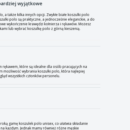
 bardziej wyjątkowe
a także kilka innych opcji. Zwykłe białe koszulki polo
zulki polo są praktyczne, a jednocześnie eleganckie, a do
owe wykończenie krawędzi kołnierza i rękawów. Możesz
mi lub wybrać koszulkę polo z górną kieszenią.
im rękawem, które są idealne dla osób pracujących na
 możliwość wybrania koszulki polo, która najlepiej
ląd wszystkich członków personelu.
eroką gamę koszulek polo unisex, co ułatwia składanie
e na każdym. Jednak mamy również różne męskie