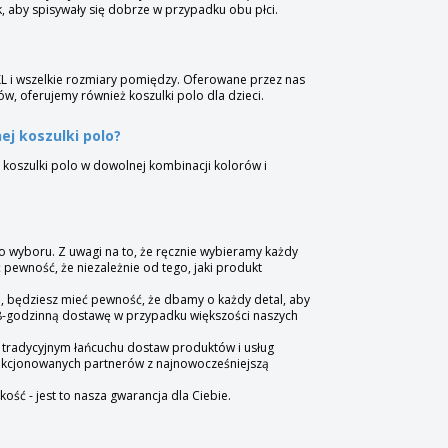
k, aby spisywały się dobrze w przypadku obu płci.
XXL i wszelkie rozmiary pomiędzy. Oferowane przez nas
w, oferujemy również koszulki polo dla dzieci.
ej koszulki polo?
 koszulki polo w dowolnej kombinacji kolorów i
o wyboru. Z uwagi na to, że ręcznie wybieramy każdy
 pewność, że niezależnie od tego, jaki produkt
u, będziesz mieć pewność, że dbamy o każdy detal, aby
48-godzinną dostawę w przypadku większości naszych
 tradycyjnym łańcuchu dostaw produktów i usług
lekcjonowanych partnerów z najnowocześniejszą
ość - jest to nasza gwarancja dla Ciebie.