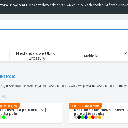
Twoim urządzeniu. Możesz dowiedzieć się więcej o plikach cookie, których uży
Niestandarowe Ulotki i
P
Naklejki
Broszury
Naj
Trendy
Nowe produkty
wyd
pro
Flagi, Sztandardy i
lki Polo
Roll-Up
Kosz
Proporczyl
Sprzęt i zaopatrzenie
Roll-upy
Haft
izuj nasze dowolne wysokiej jakości Koszulki Polo i stwórz swoje własne Koszulki Polo online w
dla gastronomii
Dostawa do domu i na
Akt
Artykuły jednorazowe
wynos
pow
k(i)
Naklejki, winyle i
Zegarki na rękę
Pra
plakaty
ROMOCYJNY
KOD PROMOCYJNY
a koszulka polo BERLIN |
Koszulka polo HAWK | Koszul
Bluzy z kapturem
Puchary i trofea
Pude
ulka polo
polo z kieszonką
Pre
Wystawcy
Medale
per