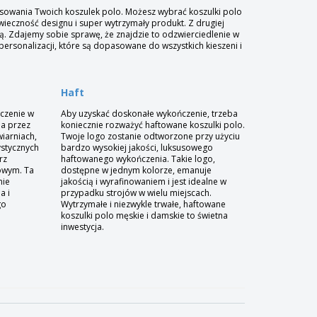
osowania Twoich koszulek polo. Możesz wybrać koszulki polo
wieczność designu i super wytrzymały produkt. Z drugiej
 Zdajemy sobie sprawę, że znajdzie to odzwierciedlenie w
 personalizacji, które są dopasowane do wszystkich kieszeni i
Haft
aczenie w
Aby uzyskać doskonałe wykończenie, trzeba
ia przez
koniecznie rozważyć haftowane koszulki polo.
iarniach,
Twoje logo zostanie odtworzone przy użyciu
ystycznych
bardzo wysokiej jakości, luksusowego
rz
haftowanego wykończenia. Takie logo,
owym. Ta
dostępne w jednym kolorze, emanuje
nie
jakością i wyrafinowaniem i jest idealne w
a i
przypadku strojów w wielu miejscach.
go
Wytrzymałe i niezwykle trwałe, haftowane
koszulki polo męskie i damskie to świetna
inwestycja.