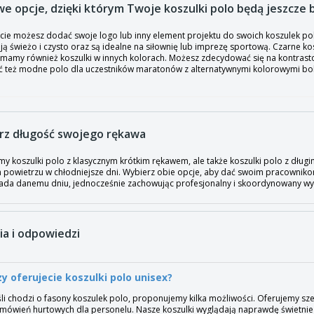
we opcje, dzięki którym Twoje koszulki polo będą jeszcze
ie możesz dodać swoje logo lub inny element projektu do swoich koszulek polo, 
ą świeżo i czysto oraz są idealne na siłownię lub imprezę sportową. Czarne kos
mamy również koszulki w innych kolorach. Możesz zdecydować się na kontrast
ć też modne polo dla uczestników maratonów z alternatywnymi kolorowymi boka
rz długość swojego rękawa
my koszulki polo z klasycznym krótkim rękawem, ale także koszulki polo z dług
 powietrzu w chłodniejsze dni. Wybierz obie opcje, aby dać swoim pracownikom
da danemu dniu, jednocześnie zachowując profesjonalny i skoordynowany wyg
ia i odpowiedzi
zy oferujecie koszulki polo unisex?
śli chodzi o fasony koszulek polo, proponujemy kilka możliwości. Oferujemy sz
mówień hurtowych dla personelu. Nasze koszulki wyglądają naprawdę świetni