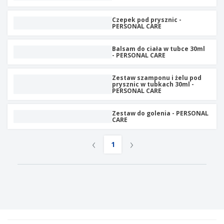
t
y
Czepek pod prysznic -
PERSONAL CARE
Balsam do ciała w tubce 30ml
- PERSONAL CARE
Zestaw szamponu i żelu pod
prysznic w tubkach 30ml -
PERSONAL CARE
Zestaw do golenia - PERSONAL
CARE
‹
›
1