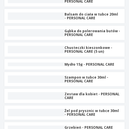
b
PERSONAL CARE
W
z
e
i
y
i
u
O
s
e
Balsam do ciała w tubce 20ml
r
p
- PERSONAL CARE
t
z
o
a
a
w
k
w
Gąbka do polerowania butów -
K
e
o
c
PERSONAL CARE
u
w
y
p
a
u
Chusteczki kieszonkowe -
n
W
PERSONAL CARE (5 un)
j
i
s
w
e
z
e
Mydło 15g - PERSONAL CARE
y
d
Zaloguj się
s
l
/
t
Szampon w tubce 30ml -
u
Zarejestruj
PERSONAL CARE
k
g
i
m
e
o
Zestaw dla kobiet - PERSONAL
Obsługa
p
CARE
t
klienta
r
y
o
w
Żel pod prysznic w tubce 30ml
d
- PERSONAL CARE
u
u
k
Grzebień - PERSONAL CARE