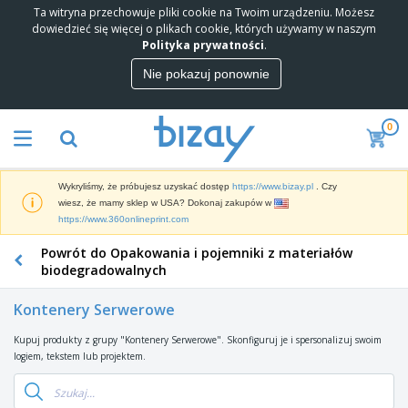
Ta witryna przechowuje pliki cookie na Twoim urządzeniu. Możesz
N
dowiedzieć się więcej o plikach cookie, których używamy w naszym
a
Polityka prywatności
.
j
l
Nie pokazuj ponownie
M
e
a
p
t
s
0
e
i
P
r
s
r
i
p
o
a
r
Wykryliśmy, że próbujesz uzyskać dostęp
https://www.bizay.pl
. Czy
d
l
z
W
wiesz, że mamy sklep w USA? Dokonaj zakupów w
u
M
e
y
https://www.360onlineprint.com
k
a
d
ś
t
r
a
Powrót do Opakowania i pojemniki z materiałów
w
y
k
M
w
i
biodegradowalnych
P
e
a
c
e
r
t
t
y
t
o
Kontenery Serwerowe
i
e
l
m
T
n
r
a
o
Kupuj produkty z grupy "Kontenery Serwerowe". Skonfiguruj je i spersonalizuj swoim
o
g
i
c
c
logiem, tekstem lub projektem.
r
o
a
z
y
b
w
l
e
O
j
y
y
y
i
d
n