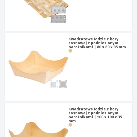
t
y
Kwadratowe łodzie z kory
sosnowej z podniesionymi
narożnikami | 80 x 80 x 35 mm
Kwadratowe łodzie z kory
sosnowej z podniesionymi
narożnikami | 100 x 100 x 35
mm