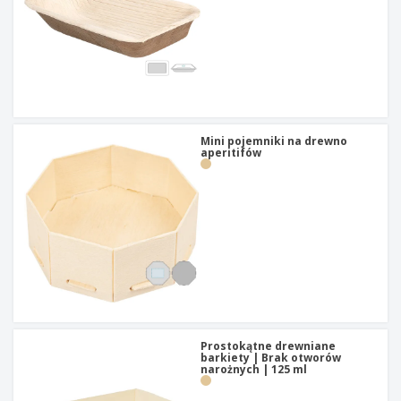
Mini pojemniki na drewno
aperitifów
Prostokątne drewniane
barkiety | Brak otworów
narożnych | 125 ml