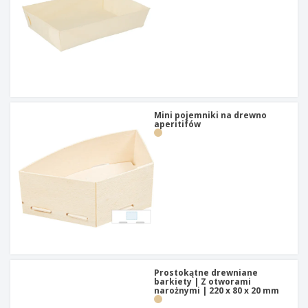
Mini pojemniki na drewno
aperitifów
Prostokątne drewniane
barkiety | Z otworami
narożnymi | 220 x 80 x 20 mm