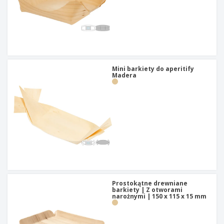
Mini barkiety do aperitify
Madera
Prostokątne drewniane
barkiety | Z otworami
narożnymi | 150 x 115 x 15 mm