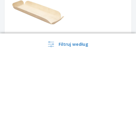
Filtruj według
Prostokątne barkiety
"Drewno" Drewno | Brak
falistych boków | 130 x 120 x
30 mm
Mini Barquette "Kendo"
Bamboo