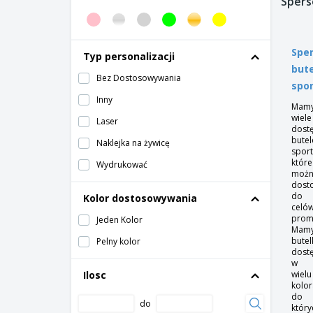
Spers
Spe
Typ personalizacji
bute
Bez Dostosowywania
spo
Inny
Mam
wiele
Laser
dost
butel
Naklejka na żywicę
spor
które
Wydrukować
moż
dost
do
Kolor dostosowywania
celó
prom
Jeden Kolor
Mam
butel
Pelny kolor
dost
w
Ilosc
wielu
kolor
do
do
który