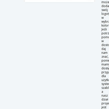
może
doda
swój
logo
w
wybr
kolor
Jeśli
potr
pom
w
dost
daj
nam
znać,
poni
mam
dost
przyj
dla
użyt
syst
szab
a
nasz
dział
proj
jest