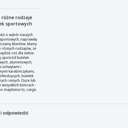
 różne rodzaje
ek sportowych
odzi o wybór naszych
 sportowych, naprawdę
zczamy klientów. Mamy
le różnych rodzajów, że
ajdzie coś dla siebie.
j spośród butelek
owych, aluminiowych,
z uchwytami i
nymi karabińczykami,
 chłodzących, butelek
ych i innych. Duże lub
 wszystkich kolorach -
o znajdziesz to, czego
.
 i odpowiedzi