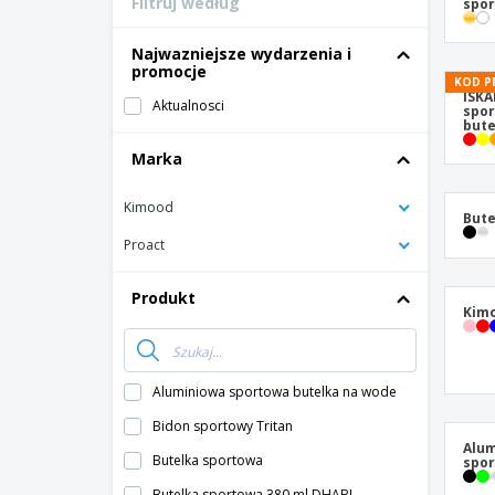
Filtruj według
spo
Najwazniejsze wydarzenia i
promocje
KOD P
ISKA
Aktualnosci
spor
bute
Marka
Kimood
Bute
Proact
Produkt
Kimo
Aluminiowa sportowa butelka na wode
Bidon sportowy Tritan
Alum
Butelka sportowa
spo
Butelka sportowa 380 ml DHABI