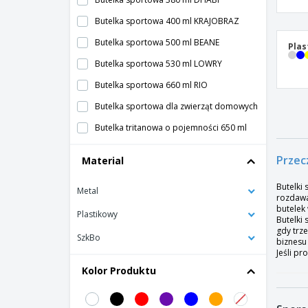
Butelka sportowa 400 ml KRAJOBRAZ
Butelka sportowa 500 ml BEANE
Plas
Butelka sportowa 530 ml LOWRY
Butelka sportowa 660 ml RIO
Butelka sportowa dla zwierząt domowych
Butelka tritanowa o pojemności 650 ml
Kimood | Butelka sportowa
Przec
Material
Plastikowa sportowa butelka na wode
Butelki
Metal
Proact | Butelka sportowa 1000 ml
rozdawa
butelek
Proact | Zbiorowa butelka sportowa
Plastikowy
Butelki 
gdy trz
Stalowa butelka sportowa
SzkBo
biznesu
Jeśli pr
Kolor Produktu