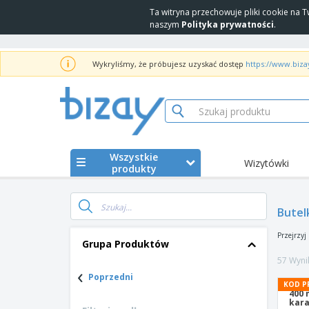
Ta witryna przechowuje pliki cookie na 
naszym
Polityka prywatności
.
Wykryliśmy, że próbujesz uzyskać dostęp
https://www.biza
Wszystkie
Wizytówki
produkty
Butel
Przejrzyj
Grupa Produktów
57 Wynik
‹
Poprzedni
KOD P
400 
kara