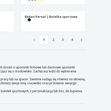
Beben Pernal | Butelka sportowa
‹
›
1
2
3
4
Jeśli chodzi o upominki firmowe lub darmowe upominki
czysz się o środowisko. Zachęcasz ludzi do wybierania
 pracy lub na spacer. Świetnie nadają się również na siłownię,
chniasz swoje imię i nazwisko oraz przesłanie swojego
 butelek sportowych, z personalizacją lub bez, do kupienia.