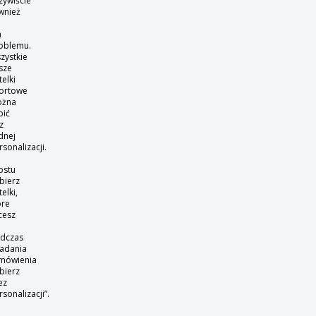
zywiście
wnież
e
a
oblemu.
zystkie
sze
telki
ortowe
żna
pić
z
dnej
rsonalizacji.
ostu
bierz
elki,
óre
cesz
dczas
ładania
mówienia
bierz
ez
rsonalizacji”.