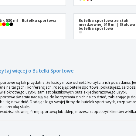
tik 530 ml | Butelka sportowa
Butelka sportowa ze stali
nierdzewnej 510 ml | Stalowa
butelka sportowa
zytaj więcej o Butelki Sportowe
 sportowe są tak przydatne, że każdy może odnieść korzyści z ich posiadania. 
ne na targach i konferencjach, rozdając butelki sportowe, pokazujesz, że trosz
 wielokrotnego użytku zamiast plastikowych butelek jednorazowego użytku.
sportowe świetnie nadają się do korzystania z nich na co dzień, zabierając je do
eba się nawodnić. Dodając logo swojej firmy do butelek sportowych, rozpowsze
 na szeroką skalę.
owadzisz siłownię, firmę sportową lub sklep, możesz zaopatrzyć klientów w kilka