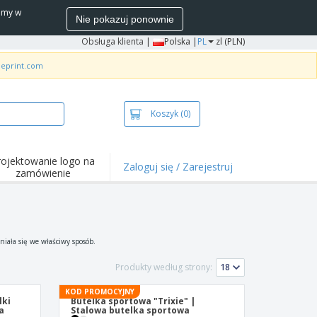
wamy w
Nie pokazuj ponownie
Obsługa klienta
|
Polska |
PL
zl (PLN)
neprint.com
Koszyk
(0)
rojektowanie logo na
Zaloguj się / Zarejestruj
zamówienie
niała się we właściwy sposób.
Produkty według strony:
KOD PROMOCYJNY
lki
Butelka sportowa "Trixie" |
a
Stalowa butelka sportowa