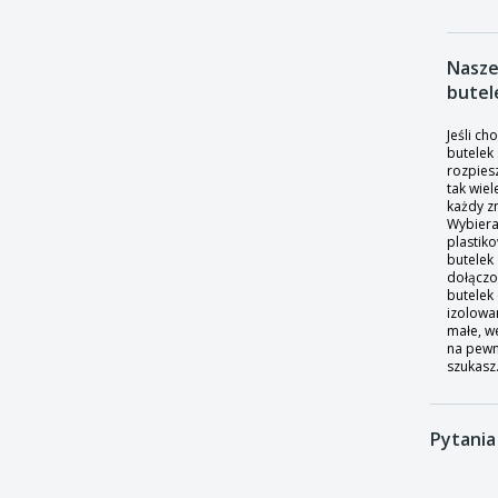
Nasze
butel
Jeśli ch
butelek
rozpies
tak wie
każdy zn
Wybiera
plastik
butelek 
dołączo
butelek
izolowan
małe, we
na pewn
szukasz
Pytania