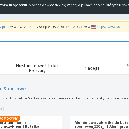
Twoim urządzeniu. Możesz dowiedzieć się więcej o plikach cookie, których uży
y.pl
. Czy wiesz, że mamy sklep w USA? Dokonaj zakupów w
https://www.360onli
Niestandarowe Ulotki i
P
Naklejki
Broszury
ki Sportowe
 naszą ofertę Butelki Sportowe i wybierz odpowiedni produkt promocyjny, aby Twoja firma wyróż
(i)
ROMOCYJNY
ml aluminium z
Aluminiowa zakretka do bute
binczykiem | Butelka
sportowej 330 ml | Aluminiow