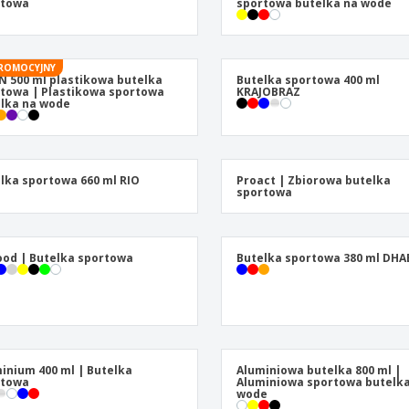
rtowa
sportowa butelka na wode
ROMOCYJNY
N 500 ml plastikowa butelka
Butelka sportowa 400 ml
towa | Plastikowa sportowa
KRAJOBRAZ
lka na wode
lka sportowa 660 ml RIO
Proact | Zbiorowa butelka
sportowa
od | Butelka sportowa
Butelka sportowa 380 ml DHA
inium 400 ml | Butelka
Aluminiowa butelka 800 ml |
rtowa
Aluminiowa sportowa butelk
wode